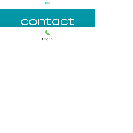
contact
tel.
0165-35-3410
Phone
cellular.
090-7581-3862
『ひさしぶり～』な朝
リフト小屋の
fax.
0165-35-3410
2026.4.12
2026.3.21（土
特定非営利活動法人野留部ほろかない
ほろたちスキー場
ほろたち山荘
〒074-0415 北海道雨竜郡幌加内町長留内