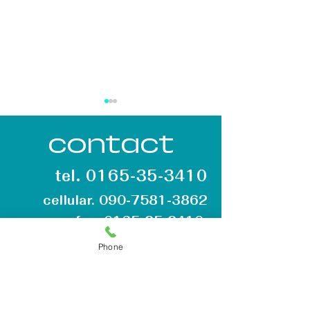
contact
tel.
0165-35-3410
cellular.
090-7581-3862
『ひさしぶり～』な朝
リフト小屋の
fax.
0165-35-3410
2026.4.12
2026.3.21（土
Phone
特定非営利活動法人野留部ほろかない
ほろたちスキー場