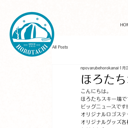
HO
All Posts
npoyarubehorokanai
1月
ほろたち
こんにちは。
ほろたちスキー場で
ビッグニュースです!
オリジナルロゴステ
オリジナルグッズ各