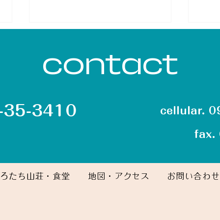
contact
5-35-3410
cellular.
『ひさしぶり～』な朝
リ
fax
2026.4.12
202
ほろたち山荘・食堂
地図・アクセス
お問い合わせ